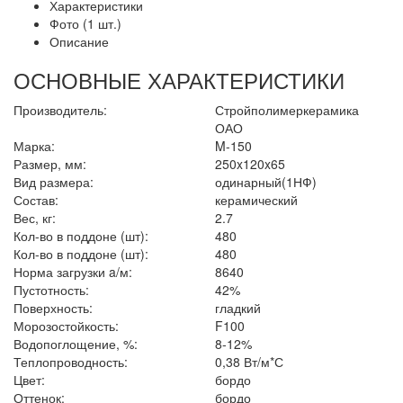
Характеристики
Фото (1 шт.)
Описание
ОСНОВНЫЕ ХАРАКТЕРИСТИКИ
Производитель:
Стройполимеркерамика
ОАО
Марка:
M-150
Размер, мм:
250x120x65
Вид размера:
одинарный(1НФ)
Состав:
керамический
Вес, кг:
2.7
Кол-во в поддоне (шт):
480
Кол-во в поддоне (шт):
480
Норма загрузки a/м:
8640
Пустотность:
42%
Поверхность:
гладкий
Морозостойкость:
F100
Водопоглощение, %:
8-12%
Теплопроводность:
0,38 Вт/м*С
Цвет:
бордо
Оттенок:
бордо