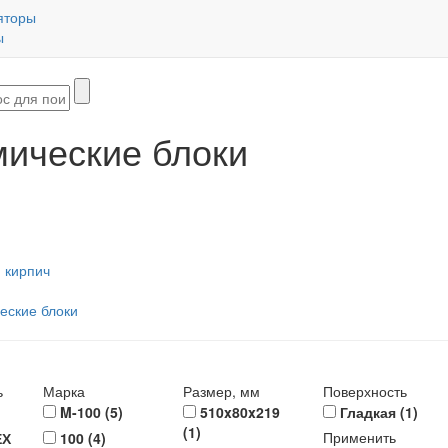
яторы
ы
ические блоки
 кирпич
еские блоки
ь
Марка
Размер, мм
Поверхность
M-100 (
5
)
510x80x219
Гладкая (
1
)
(
1
)
Применить
ЕХ
100 (
4
)