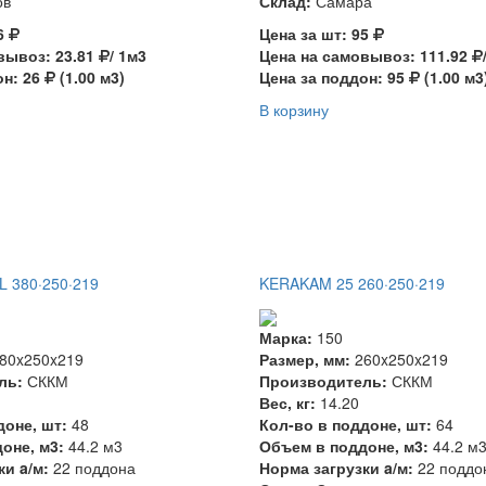
ов
Склад:
Самара
26
Цена за шт: 95
вывоз: 23.81
/ 1м3
Цена на самовывоз: 111.92
он: 26
(1.00 м3)
Цена за поддон: 95
(1.00 м3
В корзину
 380·250·219
KERAKAM 25 260·250·219
Марка:
150
80x250x219
Размер, мм:
260x250x219
ль:
СККМ
Производитель:
СККМ
Вес, кг:
14.20
доне, шт:
48
Кол-во в поддоне, шт:
64
оне, м3:
44.2 м3
Объем в поддоне, м3:
44.2 м
ки a/м:
22 поддона
Норма загрузки a/м:
22 поддо