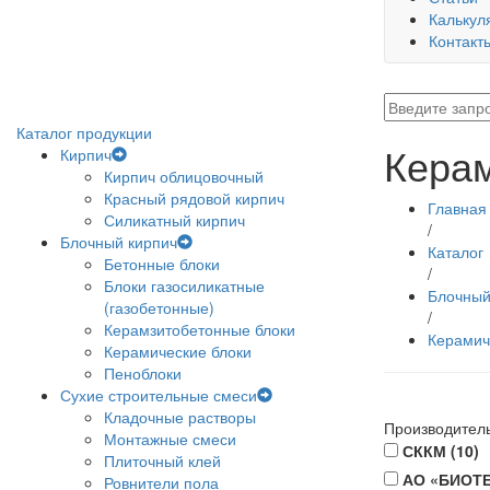
Калькул
Контакт
Каталог продукции
Керам
Кирпич
Кирпич облицовочный
Красный рядовой кирпич
Главная
Силикатный кирпич
/
Блочный кирпич
Каталог
Бетонные блоки
/
Блоки газосиликатные
Блочный
(газобетонные)
/
Керамзитобетонные блоки
Керамич
Керамические блоки
Пеноблоки
Сухие строительные смеси
Кладочные растворы
Производител
Монтажные смеси
СККМ (
10
)
Плиточный клей
АО «БИОТ
Ровнители пола