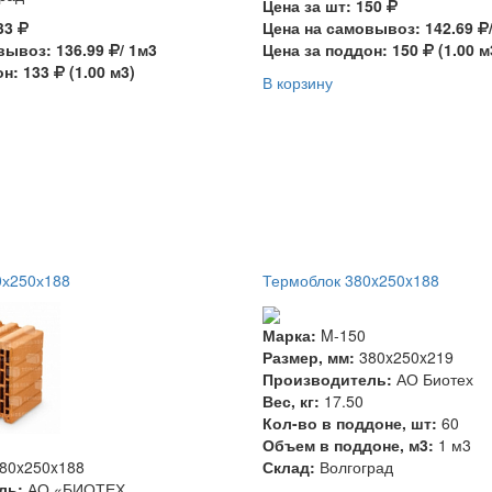
Цена за шт: 150
133
Цена на самовывоз: 142.69
вывоз: 136.99
/ 1м3
Цена за поддон: 150
(1.00 м
он: 133
(1.00 м3)
В корзину
0х250х188
Термоблок 380x250x188
Марка:
M-150
Размер, мм:
380x250x219
Производитель:
АО Биотех
Вес, кг:
17.50
Кол-во в поддоне, шт:
60
Объем в поддоне, м3:
1 м3
80x250x188
Склад:
Волгоград
ль:
АО «БИОТЕХ