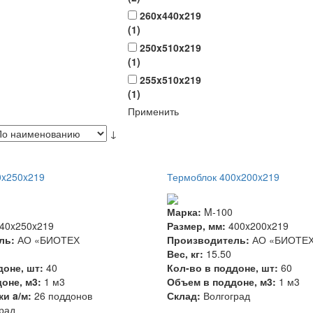
260x440x219
(
1
)
250x510x219
(
1
)
255x510x219
(
1
)
Применить
↓
0x250x219
Термоблок 400x200x219
Марка:
M-100
40x250x219
Размер, мм:
400x200x219
ль:
АО «БИОТЕХ
Производитель:
АО «БИОТЕ
Вес, кг:
15.50
доне, шт:
40
Кол-во в поддоне, шт:
60
оне, м3:
1 м3
Объем в поддоне, м3:
1 м3
ки a/м:
26 поддонов
Склад:
Волгоград
рад