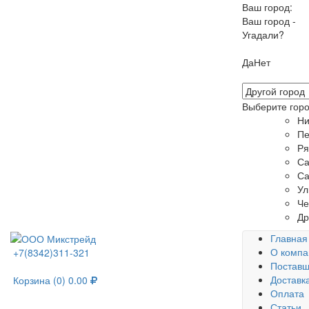
Ваш город:
Ваш город -
Угадали?
Да
Нет
Выберите горо
Ни
Пе
Ря
С
Са
Ул
Че
Др
Главная
О компа
+7(8342)311-321
Постав
Доставк
Корзина
(0)
0.00
Оплата
Статьи