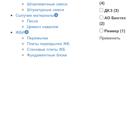
(
4
)
Шпаклевочные смеси
Штукатурные смеси
ДКЗ (
3
)
Сыпучие материалы
АО Биотех
Песок
(
2
)
Цемент навалом
Римкер (
1
)
ЖБИ
Перемычки
Применить
Плиты перекрытия ЖБ
Стеновые плиты ЖБ
Фундаментные блоки