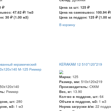
30
Цена за шт: 125
вывоз: 47.62
/ 1м3
Цена на самовывоз: 100.94
он: 30
(1.00 м3)
Цена за поддон: 125
(1.00 м
В корзину
ованный керамический
KERAKAM 12 510*120*219
50х120х140 М-125 Римкер
Марка:
125
Размер, мм:
510x120x219
50x120x140
Производитель:
СККМ
ль:
Римкер
Вес, кг:
13.90
Кол-во в поддоне, шт:
64
доне, шт:
280
Объем в поддоне, м3:
1 м3
оне, м3:
1 м3
Норма загрузки a/м:
22 поддо