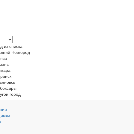
д из списка
жний Новгород
нза
зань
амара
ранск
ьяновск
боксары
угой город
нии
щикам
а