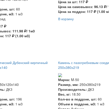
Цена за шт: 117
Цена на самовывоз: 96.13
/
доне, шт:
60
Цена за поддон: 117
(1.00 м
оне, м3:
1 м3
рад
В корзину
117
вывоз: 111.98
/ 1м3
он: 117
(1.00 м3)
ический Дубенский кирпичный
Камень с пазогребневым соед
0х140
250х380х219
Марка:
M-50
50x120x140
Размер, мм:
250x380x219
ль:
ДКЗ
Производитель:
ДКЗ
Вес, кг:
18.50
доне, шт:
196
Кол-во в поддоне, шт:
60
оне, м3:
1 м3
Объем в поддоне, м3:
1 м3
ки
Склад:
Дубенки